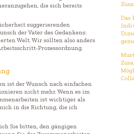
Zus
eranzugehen, die sich bereits
Das 
Sicherheit suggerierenden
Indi
Wunsch der Vater des Gedankens:
Dime
rten Welt. Wir sollten also anders
geme
rbeitsschritt-Prozessordnung.
Must
Zusa
ung
Mögl
Coll
en ist der Wunsch nach einfachen
tionieren nicht mehr. Wenn es im
mmenarbeiten ist wichtiger als
ich in die Richtung, die ich
ich Sie bitten, den gängigen