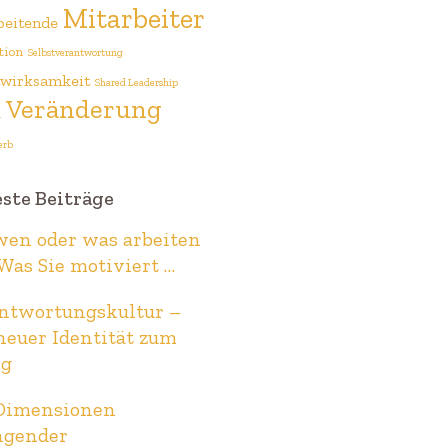
Mitarbeiter
beitende
tion
Selbstverantwortung
twirksamkeit
Shared Leadership
Veränderung
n
erb
ste Beiträge
wen oder was arbeiten
 Was Sie motiviert …
ntwortungskultur –
neuer Identität zum
lg
Dimensionen
ngender