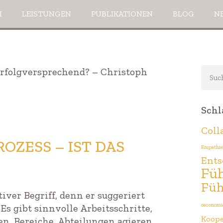
H
LEISTUNGEN
PUBLIKATIONEN
BLOG
N
Schl
Coll
OZESS – IST DAS
Empathie
Ents
Fü
Füh
iver Begriff, denn er suggeriert
oeconomi
 gibt sinnvolle Arbeitsschritte,
Koope
en, Bereiche, Abteilungen agieren