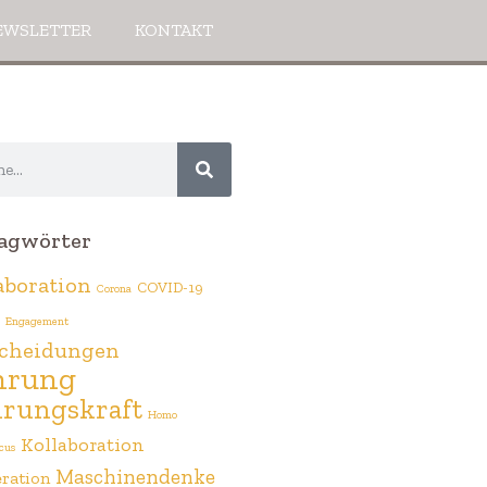
EWSLETTER
KONTAKT
agwörter
aboration
COVID-19
Corona
Engagement
cheidungen
hrung
rungskraft
Homo
Kollaboration
cus
Maschinendenke
ration