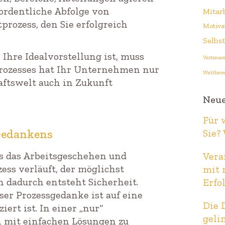
ordentliche Abfolge von
Mitar
prozess, den Sie erfolgreich
Motiva
Selbs
Ihre Idealvorstellung ist, muss
Vertraue
 Prozesses hat Ihr Unternehmen nur
Wettbew
ftswelt auch in Zukunft
Neue
Für 
-Gedankens
Sie?
s das Arbeitsgeschehen und
Vera
ss verläuft, der möglichst
mit 
nn dadurch entsteht Sicherheit.
Erfo
eser Prozessgedanke ist auf eine
Die 
iert ist. In einer „nur“
geli
n mit einfachen Lösungen zu