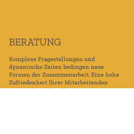
BERATUNG
Komplexe Fragestellungen und
dynamische Zeiten bedingen neue
Formen der Zusammenarbeit. Eine hohe
Zufriedenheit Ihrer Mitarbeitenden
und
erfolgreiche
Selbstorganisation
stehen dabei ebenso im Fokus wie der
Nutzen für Ihre Kunden und richtig gute
Ergebnisse.
MEHR ERFAHREN